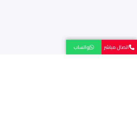
اتصال مباشر
واتساب
نقل احترافي وسريع
مستعد لنقل عفشك
براحة وأمان؟