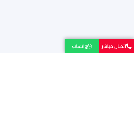
اتصال مباشر
واتساب
نقل احترافي وسريع
مستعد لنقل عفشك
براحة وأمان؟