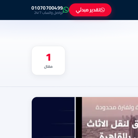
01070700499
تقدير مبدئي
تواصل واتساب 24/7
1
مقال
خدمات
البراق