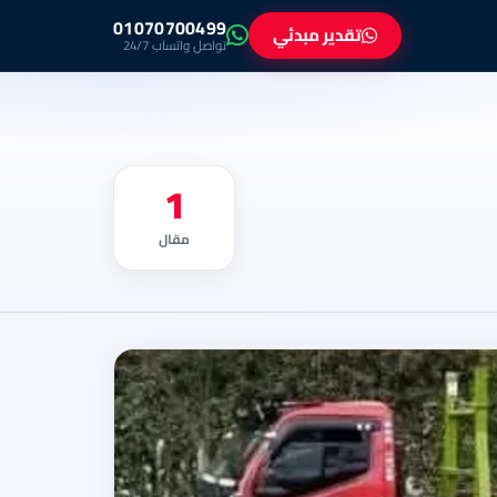
01070700499
تقدير مبدئي
تواصل واتساب 24/7
1
مقال
نقل الاثاث
بالمحافظات