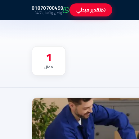
01070700499
تقدير مبدئي
تواصل واتساب 24/7
1
مقال
خدمات
البراق