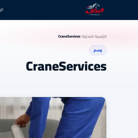
ال
الرئيسية
/
المدونة
/
CraneServices
وسم
CraneServices