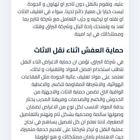
عليه، ونقوم بالنقل دون تاخير او تهاون و الجودة
ليست خيارا بل معيار دائم لدينا، سواء في تغليف الاثاث
او نقله او تركيبه و جرّب التعامل مع شركة تلتزم بما
تعد به وتمنحك راحة البال وشركة البراق وقتك
وممتلكاتك في ايد امينة.
حماية العفش اثناء نقل الاثاث
في شركة البراق، نؤمن ان حماية الاغراض اثناء النقل
تتطلب استخدام افضل المواد والتقنيات و لذلك،
نعتمد على مواد تغليف عالية الجودة مثل الفقاعات
الهوائية، والاشرطة المقاومة للكسر، والاغطية
الواقية التي تضمن حماية الاثاث والاجهزة من
الخدوش والكسر والصدمات وفريقنا المدرب يختار
بدقة المواد الانسب لكل نوع من الاغراض لضمان
وصولها سالمة ومحمية بشكل تام ونهتم بالتفاصيل
الصغيرة، لاننا نعلم ان كل تفصيل يساهم في نجاح
عملية النقل و تركز شركتنا على تقديم خدمة متميزة،
حيث الاهتمام بامان ممتلكاتك و هو اولويتنا