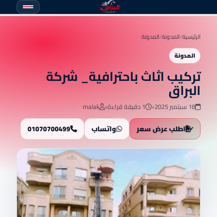
الرئيسية
/
المدونة
/
المدونة
المدونة
تركيب اثاث باحترافية_ شركة
البراق
18 سبتمبر 2025
•
1 دقيقة قراءة
•
malak
اطلب عرض سعر
واتساب
01070700499