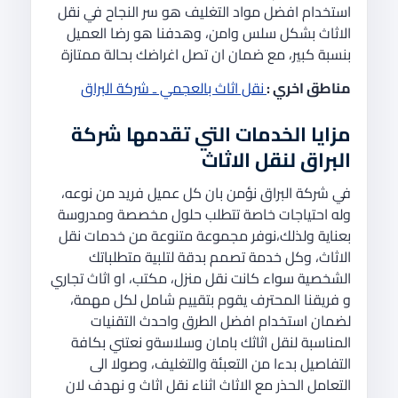
استخدام افضل مواد التغليف هو سر النجاح في نقل
الاثاث بشكل سلس وامن، وهدفنا هو رضا العميل
بنسبة كبير، مع ضمان ان تصل اغراضك بحالة ممتازة
مناطق اخري :
نقل اثاث بالعجمي ـ شركة البراق
مزايا الخدمات التي تقدمها شركة
البراق لنقل الاثاث
في شركة البراق نؤمن بان كل عميل فريد من نوعه،
وله احتياجات خاصة تتطلب حلول مخصصة ومدروسة
بعناية ولذلك،نوفر مجموعة متنوعة من خدمات نقل
الاثاث، وكل خدمة تصمم بدقة لتلبية متطلباتك
الشخصية سواء كانت نقل منزل، مكتب، او اثاث تجاري
و فريقنا المحترف يقوم بتقييم شامل لكل مهمة،
لضمان استخدام افضل الطرق واحدث التقنيات
المناسبة لنقل اثاثك بامان وسلاسةو نعتني بكافة
التفاصيل بدءا من التعبئة والتغليف، وصولا الى
التعامل الحذر مع الاثاث اثناء نقل اثاث و نهدف لان