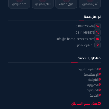
أمان مضمون
فريق محترف
التزام بالمواعيد
دعم متواصل
تواصل معنا
01070700499
01114668575
info@elboraq-services.com
القاهرة، مصر
مناطق الخدمة
القاهرة والجيزة
الإسكندرية
الشرقية
الدقهلية
المنوفية
الغربية
عرض جميع المناطق