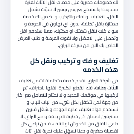
لك خصومات حصرية على خدمات نقل الاثاث لفترة
محدودة!واستمتع بعروض توفير لا تفوّت تشمل
النقل، التغليف، والفك والتركيب و نضمن لك خدمة
ممتازة باقل تكلفة، بدون اي تهاون في الجودة و
سواء كنت تنقل شقتك او مكتبك، معنا ستدفع اقل
وتحصل على الافضل ولا تفوت الفرصة واطلب العرض
الخاص بك الان من شركة البراق.
تغليف و فك و تركيب ونقل
كل
هذه الخدمه
في شركة البراق، نقدم خدمة متكاملة تشمل تغليف
الاثاث بعناية، فك القطع الكبيرة، نقلها باحتراف، ثم
تركيبها في موقعك الجديد و لا تحتاج للتعامل مع اكثر
من جهة نحن نتكفل بكل شيء من الباب للباب و
نستخدم مواد تغليف عالية الجودة ونشغّل فنيين
محترفين لضمان كل خطوة تتم بدقة و مع البراق، لا
داعي للقلق من الخدوش او التلف، فنحن نراعي كل
تفصيلة صغيرة و دعنا نسهّل عليك تجربة نقل اثاث